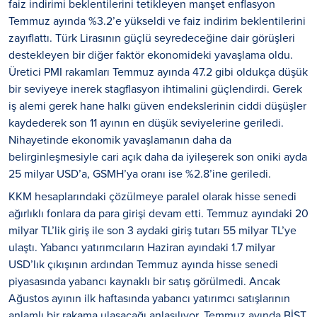
faiz indirimi beklentilerini tetikleyen manşet enflasyon
Temmuz ayında %3.2’e yükseldi ve faiz indirim beklentilerini
zayıflattı. Türk Lirasının güçlü seyredeceğine dair görüşleri
destekleyen bir diğer faktör ekonomideki yavaşlama oldu.
Üretici PMI rakamları Temmuz ayında 47.2 gibi oldukça düşük
bir seviyeye inerek stagflasyon ihtimalini güçlendirdi. Gerek
iş alemi gerek hane halkı güven endekslerinin ciddi düşüşler
kaydederek son 11 ayının en düşük seviyelerine geriledi.
Nihayetinde ekonomik yavaşlamanın daha da
belirginleşmesiyle cari açık daha da iyileşerek son oniki ayda
25 milyar USD’a, GSMH’ya oranı ise %2.8’ine geriledi.
KKM hesaplarındaki çözülmeye paralel olarak hisse senedi
ağırlıklı fonlara da para girişi devam etti. Temmuz ayındaki 20
milyar TL’lik giriş ile son 3 aydaki giriş tutarı 55 milyar TL’ye
ulaştı. Yabancı yatırımcıların Haziran ayındaki 1.7 milyar
USD’lık çıkışının ardından Temmuz ayında hisse senedi
piyasasında yabancı kaynaklı bir satış görülmedi. Ancak
Ağustos ayının ilk haftasında yabancı yatırımcı satışlarının
anlamlı bir rakama ulaşacağı anlaşılıyor. Temmuz ayında BİST