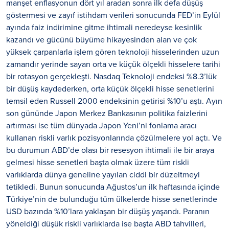
manşet enflasyonun dört yıl aradan sonra ilk defa düşüş
göstermesi ve zayıf istihdam verileri sonucunda FED’in Eylül
ayında faiz indirimine gitme ihtimali neredeyse kesinlik
kazandı ve gücünü büyüme hikayesinden alan ve çok
yüksek çarpanlarla işlem gören teknoloji hisselerinden uzun
zamandır yerinde sayan orta ve küçük ölçekli hisselere tarihi
bir rotasyon gerçekleşti. Nasdaq Teknoloji endeksi %8.3’lük
bir düşüş kaydederken, orta küçük ölçekli hisse senetlerini
temsil eden Russell 2000 endeksinin getirisi %10’u aştı. Ayın
son gününde Japon Merkez Bankasının politika faizlerini
artırması ise tüm dünyada Japon Yeni’ni fonlama aracı
kullanan riskli varlık pozisyonlarında çözülmelere yol açtı. Ve
bu durumun ABD’de olası bir resesyon ihtimali ile bir araya
gelmesi hisse senetleri başta olmak üzere tüm riskli
varlıklarda dünya geneline yayılan ciddi bir düzeltmeyi
tetikledi. Bunun sonucunda Ağustos’un ilk haftasında içinde
Türkiye’nin de bulunduğu tüm ülkelerde hisse senetlerinde
USD bazında %10’lara yaklaşan bir düşüş yaşandı. Paranın
yöneldiği düşük riskli varlıklarda ise başta ABD tahvilleri,