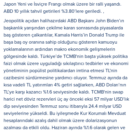
Japon Yeni ve İsviçre Frangı olmak üzere bir ralli yaşandı.
ABD 10 yıllık tahvil getirileri %3.80’lere geriledi. ,
Jeopolitik açıdan halihazırdaki ABD Başkanı John Biden’ın
başkanlık yarışından çekilme kararı sonrasında piyasalarda
baş gösteren çalkantılar, Kamala Harris’in Donald Trump ile
başa baş oy oranına sahip olduğunu gösteren kamuoyu
yoklamalarının ardından makro ekonomik gelişmelerin
gölgesinde kaldı. Türkiye’de TCMB'nin başta yüksek politika
faizi olmak üzere uyguladığı sıkılaştırıcı tedbirler ve ekonomi
yönetiminin popülist politikalardan imtina etmesi TL'nin
cazibesini sürdürmesine yardımcı oluyor. Temmuz ayında da
kısa vadeli TL yatırımları 4% getiri sağlarken, ABD Doları’nın
TL’ye karşı kazancı %1.6 seviyesinde kaldı. TCMB'nin swap
harici net döviz rezervleri üç ay önceki eksi 57 milyar USD’lık
dip seviyesinden Temmuz sonu itibarıyla 24.4 milyar USD
seviyelerine yükseldi. Bu iyileşmede Kur Korumalı Mevduat
hesaplarındaki azalış dahil olmak üzere dolarizasyonun
azalması da etkili oldu. Haziran ayında %1.6 olarak gelen ve