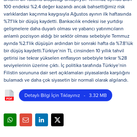
100 endeksi %2.4 değer kazandı ancak bahsettiğimiz risk
varlıklardan kaçınma kaygısıyla Ağustos ayının ilk haftasında
%7.1’lik bir düşüş kaydetti. Bankacılık endeksi ise yurtdışı
gelişmelere daha duyarlı olması ve yabancı yatırımcıların
anlamlı pozisyon aldığı bir sektör olması sebebiyle Temmuz
ayında %2.1’lik düşüşün ardından bir sonraki hafta da %7.8’lük
bir düşüş kaydetti.Türkiye’nin TL cinsinden 10 yıllık tahvil
getirisi ise tekrar yükselen enflasyon sebebiyle tekrar %28
seviyelerinin üzerine çıktı. İç politika tarafında Türkiye’nin
Filistin sorununa dair sert açıklamaları piyasalarda karşılığını
bulamadı ve daha çok siyasetin bir normali olarak algılandı.
Detaylı Bilgi İçin Tıklayınız - 3.32 MB