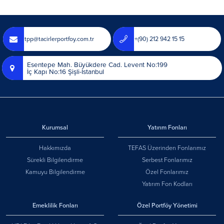
tpp@tacirlerportfoy.com.tr
+(90) 212 942 15 15
Esentepe Mah. Büyükdere Cad. Levent No:199
İç Kapı No:16 Şişli-İstanbul
Kurumsal
Yatırım Fonları
Hakkımızda
TEFAS Üzerinden Fonlarımız
Sürekli Bilgilendirme
Serbest Fonlarımız
Kamuyu Bilgilendirme
Özel Fonlarımız
Yatırım Fon Kodları
Emeklilik Fonları
Özel Portföy Yönetimi