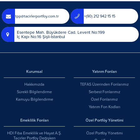
tpp@tacirlerportfoy.com.tr
+(90) 212 942 15 15
Esentepe Mah. Büyükdere Cad. Levent No:199
İç Kapı No:16 Şişli-İstanbul
Kurumsal
Yatırım Fonları
Hakkımızda
TEFAS Üzerinden Fonlarımız
Sürekli Bilgilendirme
Serbest Fonlarımız
Kamuyu Bilgilendirme
Özel Fonlarımız
Yatırım Fon Kodları
Emeklilik Fonları
Özel Portföy Yönetimi
HDI Fiba Emeklilik ve Hayat A.Ş.
Özel Portföy Yönetimi
Tacirler Portföy Değişken