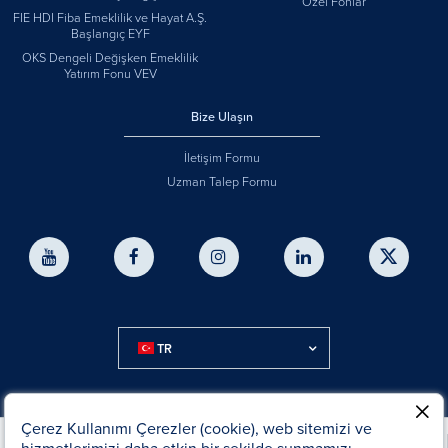
Özel Fonlar
FIE HDI Fiba Emeklilik ve Hayat A.Ş.
Başlangıç EYF
OKS Dengeli Değişken Emeklilik
Yatırım Fonu VEV
Bize Ulaşın
İletişim Formu
Uzman Talep Formu
TR
Çerez Kullanımı Çerezler (cookie), web sitemizi ve