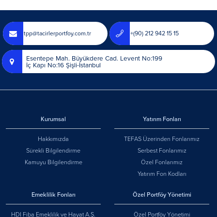
tpp@tacirlerportfoy.com.tr
+(90) 212 942 15 15
Esentepe Mah. Büyükdere Cad. Levent No:199
İç Kapı No:16 Şişli-İstanbul
Kurumsal
Yatırım Fonları
Hakkımızda
TEFAS Üzerinden Fonlarımız
Sürekli Bilgilendirme
Serbest Fonlarımız
Kamuyu Bilgilendirme
Özel Fonlarımız
Yatırım Fon Kodları
Emeklilik Fonları
Özel Portföy Yönetimi
HDI Fiba Emeklilik ve Hayat A.Ş.
Özel Portföy Yönetimi