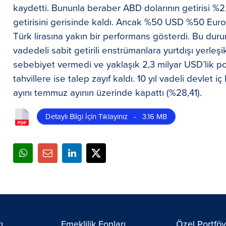
kaydetti. Bununla beraber ABD dolarının getirisi %2,8
getirisini gerisinde kaldı. Ancak %50 USD %50 Euro’
Türk lirasına yakın bir performans gösterdi. Bu duru
vadedeli sabit getirili enstrümanlara yurtdışı yerleş
sebebiyet vermedi ve yaklaşık 2,3 milyar USD’lik por
tahvillere ise talep zayıf kaldı. 10 yıl vadeli devlet
ayını temmuz ayının üzerinde kapattı (%28,41).
Detaylı Bilgi İçin Tıklayınız - 3.16 MB
ı
Emeklilik Fonları
Özel Portfö