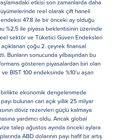
avaşlamadaki etkisi son zamanlarda daha
büyümelerinde reel olarak çift haneli
endeksi 47.8 ile bir önceki ay olduğu
u %2,5 ile piyasa beklentisinin üzerinde
 Reel sektör ve Tüketici Güven Endeksleri
 açıklanan çoğu 2. çeyrek finansal
tti. Bunların sonucunda yılbaşından bu
formans gösteren piyasalardan biri olan
ti ve BIST 100 endeksinde %10’u aşan
la birlikte ekonomik dengelenmede
 payı bulunan cari açık yıllık 25 milyar
sının döviz rezervleri güçlü kalmaya
masına yardımcı oldu. Ancak global
övize talep ağustos ayında önceki aylara
larında ABD dolarının payı hafif bir artış