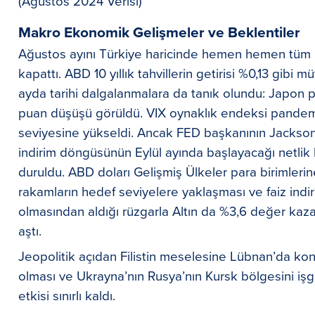
(Ağustos 2024 Verisi)
Makro Ekonomik Gelişmeler ve Beklentiler
Ağustos ayını Türkiye haricinde hemen hemen tüm h
kapattı. ABD 10 yıllık tahvillerin getirisi %0,13 gibi 
ayda tarihi dalgalanmalara da tanık olundu: Japon p
puan düşüşü görüldü. VIX oynaklık endeksi pandem
seviyesine yükseldi. Ancak FED başkanının Jackso
indirim döngüsünün Eylül ayında başlayacağı netlik ka
duruldu. ABD doları Gelişmiş Ülkeler para birimleri
rakamların hedef seviyelere yaklaşması ve faiz ind
olmasından aldığı rüzgarla Altın da %3,6 değer kaz
aştı.
Jeopolitik açıdan Filistin meselesine Lübnan’da ko
olması ve Ukrayna’nın Rusya’nın Kursk bölgesini işgali
etkisi sınırlı kaldı.