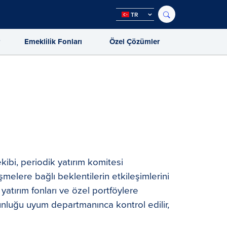
TR
r
Emeklilik Fonları
Özel Çözümler
ekibi, periodik yatırım komitesi
işmelere bağlı beklentilerin etkileşimlerini
i yatırım fonları ve özel portföylere
unluğu uyum departmanınca kontrol edilir,