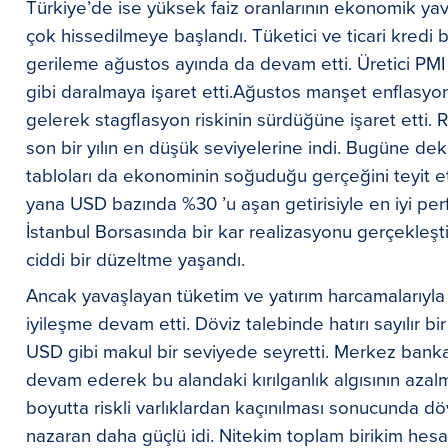
Türkiye’de ise yüksek faiz oranlarının ekonomik y
çok hissedilmeye başlandı. Tüketici ve ticari kredi 
gerileme ağustos ayında da devam etti. Üretici PMI 
gibi daralmaya işaret etti.Ağustos manşet enflasyon
gelerek stagflasyon riskinin sürdüğüne işaret etti.
son bir yılın en düşük seviyelerine indi. Bugüne dek
tabloları da ekonominin soğuduğu gerçeğini teyit e
yana USD bazında %30 ’u aşan getirisiyle en iyi per
İstanbul Borsasında bir kar realizasyonu gerçekleş
ciddi bir düzeltme yaşandı.
Ancak yavaşlayan tüketim ve yatırım harcamalarıy
iyileşme devam etti. Döviz talebinde hatırı sayılır bir
USD gibi makul bir seviyede seyretti. Merkez banka
devam ederek bu alandaki kırılganlık algısının azal
boyutta riskli varlıklardan kaçınılması sonucunda d
nazaran daha güçlü idi. Nitekim toplam birikim hesap