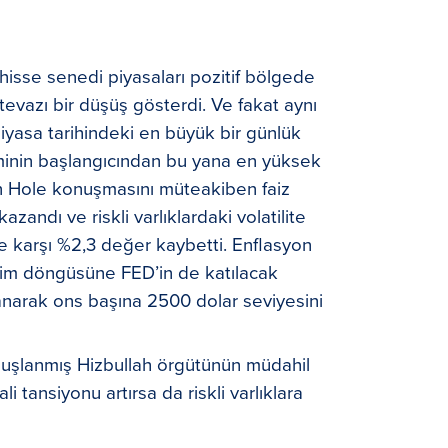
isse senedi piyasaları pozitif bölgede
mütevazı bir düşüş gösterdi. Ve fakat aynı
iyasa tarihindeki en büyük bir günlük
inin başlangıcından bu yana en yüksek
n Hole konuşmasını müteakiben faiz
zandı ve riskli varlıklardaki volatilite
ne karşı %2,3 değer kaybetti. Enflasyon
irim döngüsüne FED’in de katılacak
anarak ons başına 2500 dolar seviyesini
nuşlanmış Hizbullah örgütünün müdahil
 tansiyonu artırsa da riskli varlıklara