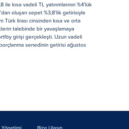
 ile kısa vadeli TL yatırımlarının %4’lük
dan oluşan sepet %3,8’lik getirisiyle
m Türk lirası cinsinden kısa ve orta
iklerin talebinde bir yavaşlamaya
tföy girişi gerçekleşti. Uzun vadeli
 iç borçlanma senedinin getirisi ağustos
y Yönetimi
Bize Ulaşın