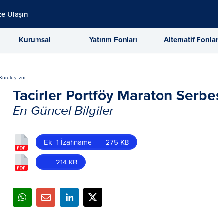
ze Ulaşın
Kurumsal
Yatırım Fonları
Alternatif Fonla
Kuruluş İzni
Tacirler Portföy Maraton Serbes
En Güncel Bilgiler
Ek -1 İzahname - 275 KB
- 214 KB