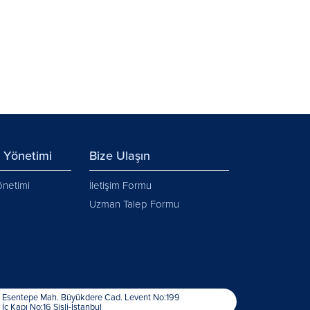
y Yönetimi
Bize Ulaşın
önetimi
İletişim Formu
Uzman Talep Formu
Esentepe Mah. Büyükdere Cad. Levent No:199
İç Kapı No:16 Şişli-İstanbul