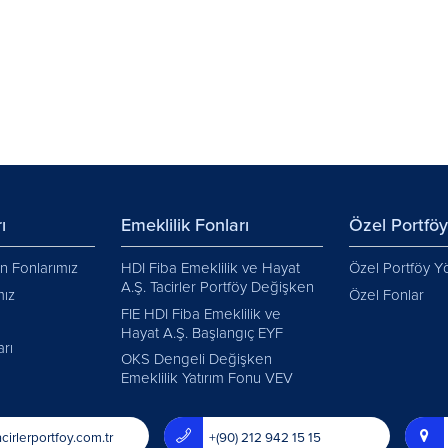
ı
Emeklilik Fonları
Özel Portfö
 Fonlarımız
HDI Fiba Emeklilik ve Hayat
Özel Portföy Y
A.Ş. Tacirler Portföy Değişken
mız
Özel Fonlar
FIE HDI Fiba Emeklilik ve
Hayat A.Ş. Başlangıç EYF
arı
OKS Dengeli Değişken
Emeklilik Yatırım Fonu VEV
cirlerportfoy.com.tr
+(90) 212 942 15 15