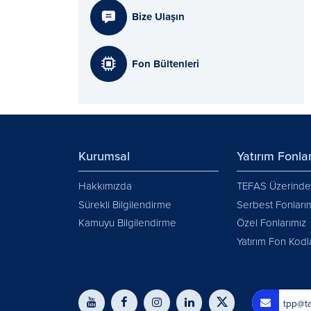
Bize Ulaşın
Fon Bültenleri
Kurumsal
Yatırım Fonlar
Hakkımızda
TEFAS Üzerinden
Sürekli Bilgilendirme
Serbest Fonları
Kamuyu Bilgilendirme
Özel Fonlarımız
Yatırım Fon Kodl
tpp@ta