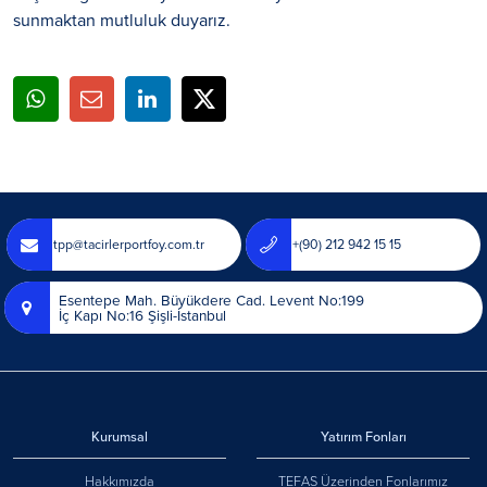
sunmaktan mutluluk duyarız.
tpp@tacirlerportfoy.com.tr
+(90) 212 942 15 15
Esentepe Mah. Büyükdere Cad. Levent No:199
İç Kapı No:16 Şişli-İstanbul
Kurumsal
Yatırım Fonları
Hakkımızda
TEFAS Üzerinden Fonlarımız