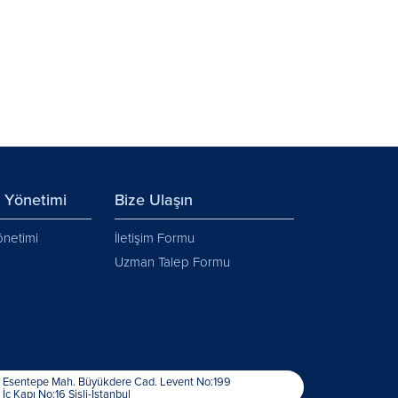
y Yönetimi
Bize Ulaşın
önetimi
İletişim Formu
Uzman Talep Formu
Esentepe Mah. Büyükdere Cad. Levent No:199
İç Kapı No:16 Şişli-İstanbul