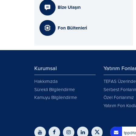
Bize Ulaşın
Fon Bültenleri
Kurumsal
Yatırım Fonlar
Hakkımızda
TEFAS Üzerinden
Sürekli Bilgilendirme
Serbest Fonları
Kamuyu Bilgilendirme
Özel Fonlarımız
Yatırım Fon Kodl
tpp@ta