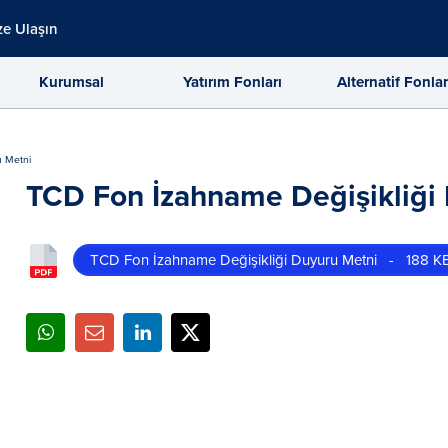
ze Ulaşın
Kurumsal
Yatırım Fonları
Alternatif Fonla
u Metni
TCD Fon İzahname Değişikliği
TCD Fon İzahname Değişikliği Duyuru Metni - 188 K