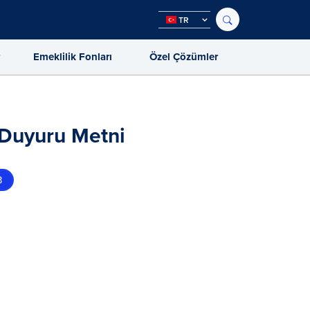
TR
r
Emeklilik Fonları
Özel Çözümler
 Duyuru Metni
B