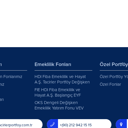
ı
Emeklilik Fonları
Özel Portfö
 Fonlarımız
HDI Fiba Emeklilik ve Hayat
Özel Portföy Y
A.Ş. Tacirler Portföy Değişken
mız
Özel Fonlar
FIE HDI Fiba Emeklilik ve
Hayat A.Ş. Başlangıç EYF
arı
OKS Dengeli Değişken
Emeklilik Yatırım Fonu VEV
cirlerportfoy.com.tr
+(90) 212 942 15 15